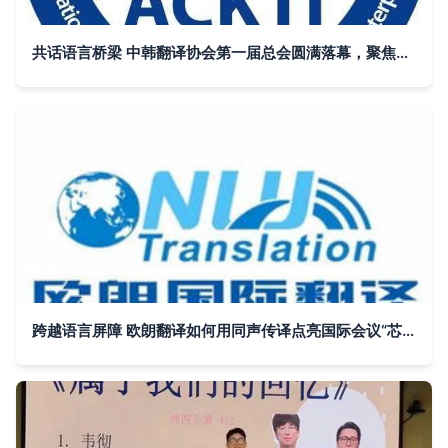
共话语言桥梁 中韩翻译协会第一届总会圆满落幕，聚焦翻译服务高质量发展
跨越语言屏障 欧朗翻译如何用同声传译点亮国际会议“芯”价值