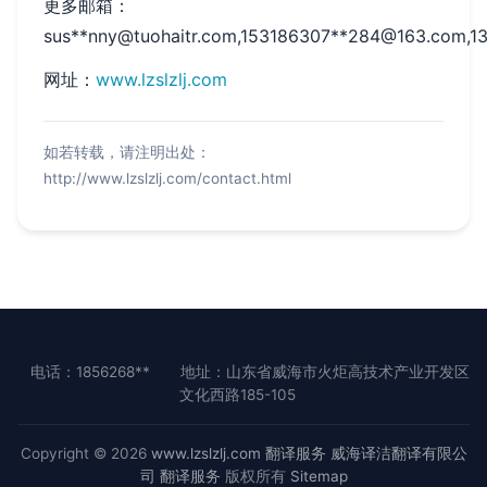
更多邮箱：
sus**
nny@tuohaitr.com
,153186307**
284@163.com
,1
网址：
www.lzslzlj.com
如若转载，请注明出处：
http://www.lzslzlj.com/contact.html
电话：1856268**
地址：山东省威海市火炬高技术产业开发区
文化西路185-105
Copyright © 2026
www.lzslzlj.com
翻译服务
威海译洁翻译有限公
司
翻译服务
版权所有
Sitemap