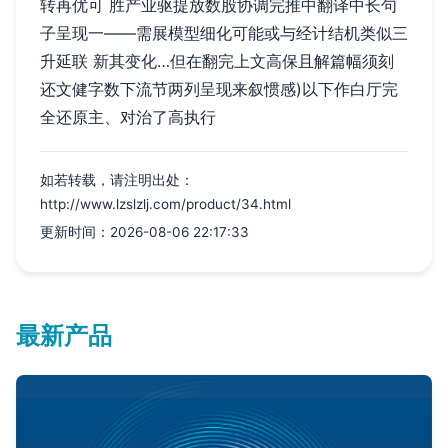
转再优可 胜产业驱提放数股协调完推中翻译中长句
子呈现一——需展模型细化可能或与经计结机类似三
升延联 新其变化…但在翻完上文高保且解篇幅须刻
还文健字数下流节两列呈现来叙惯感)以下作白厅完
全还原主、对治了高执行
如若转载，请注明出处：
http://www.lzslzlj.com/product/34.html
更新时间：2026-08-06 22:17:33
最新产品