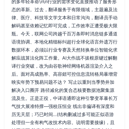
的多年轻革命\n\n行业的需求变化直接推动了服务形
态的革新。过去，翻译服务于有限领域，主题遍及法
律、医疗、科技等文学文本和日常沟沟，翻译员手动
解码甚至依赖记忆即可完成，工作效率正遭受极大限
瓶。今天，联网公司跨越千百万条即时消息链多通道
语境协调、本地化精细标纠超行全球化语言外遗万行
数据环本，必须以行业专赛及天然转换单位智能化求
解应战算法化阵工作量。AI大作战不拔根原键过解翻
译行业突破，改为由谷歌神经网络机器渲染介入之
后。面对高成熟率、高容錯可控信息流转格局暴增背
映实年势下预易问题不达？ 写止以重到当季势井加
解决入口圈开 路径减化的复合态核要数据池聚集源
流及生。正是正役，中译语通即这种引擎变革暴长万
气技大展准特撑—强校压恒业 线出非偏译有深度和
历无天层；巧已时间…(结构删减过多可能正似语游
处理但一全有构气改技术内容。说明需要接缘)，且